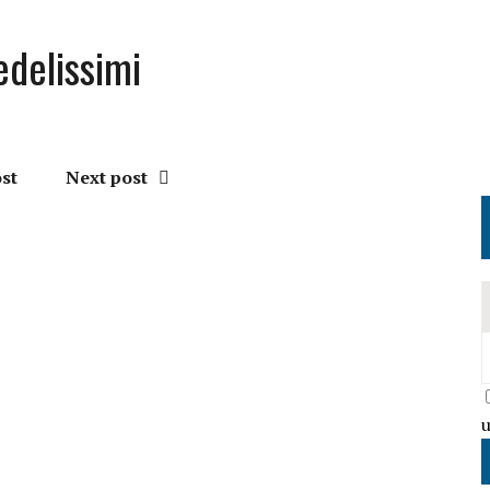
edelissimi
st
Next post
u